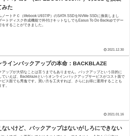
てみた
ノートＰＣ（lifebook U937/P）のSATA SSDをNVMe SSDに換装しまし
ートディスク作成機能で外付けキットなしでもEasus To Do Backupでデー
行をすることができました。
2021.12.30
ンラインバックアップの本命：BACKBLAZE
クアップが大切なことは言うまでもありません。バックアップという目的に
していえば、Backblazeというオンラインバックアップサービスがコスト面で
ービス面でも秀逸です。買い方を工夫すれば、さらにお得に運用することも
ます。
2021.01.16
えないけど、バックアップはないがしろにできない