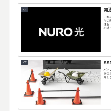
開
ICT
これ
らの
使お
の過
S
ICT
パソ
を復旧
介し