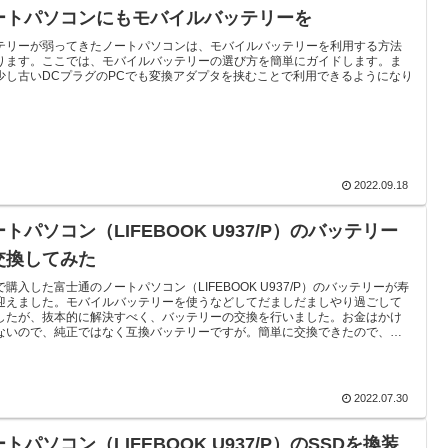
ートパソコンにもモバイルバッテリーを
テリーが弱ってきたノートパソコンは、モバイルバッテリーを利用する方法
ります。ここでは、モバイルバッテリーの選び方を簡単にガイドします。ま
少し古いDCプラグのPCでも変換アダプタを挟むことで利用できるようになり
。
2022.09.18
トパソコン（LIFEBOOK U937/P）のバッテリー
交換してみた
で購入した富士通のノートパソコン（LIFEBOOK U937/P）のバッテリーが寿
迎えました。モバイルバッテリーを使うなどしてだましだましやり過ごして
したが、抜本的に解決すべく、バッテリーの交換を行いました。お金はかけ
ないので、純正ではなく互換バッテリーですが。簡単に交換できたので、備
かねて交換作業を記録に残します。
2022.07.30
トパソコン（LIFEBOOK U937/P）のSSDを換装