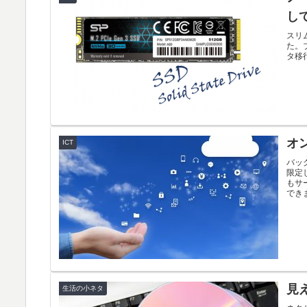
し
スリム
た。ブ
タ移
オ
ICT
バッ
限定
もサ
でき
見
生活の小ネタ