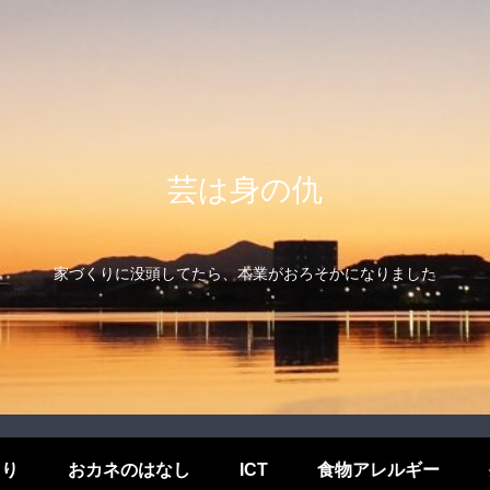
芸は身の仇
家づくりに没頭してたら、本業がおろそかになりました
くり
おカネのはなし
ICT
食物アレルギー