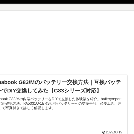
nabook G83/Mのバッテリー交換方法｜互換バッテ
ーでDIY交換してみた【G83シリーズ対応】
abook G83/Mの内蔵バッテリーをDIYで交換した体験談を紹介。batteryreport
劣化確認方法、PA5331U-1BRS互換バッテリーへの交換手順、必要工具、注
まで写真付きで詳しく解説します。
2025.08.15