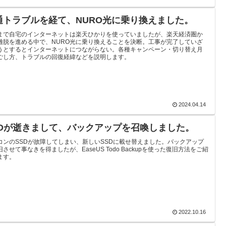
通トラブルを経て、NURO光に乗り換えました。
まで自宅のインターネットは楽天ひかりを使っていましたが、楽天経済圏か
離脱を進める中で、NURO光に乗り換えることを決断。工事が完了していざ
うとするとインターネットにつながらない。各種キャンペーン・切り替え月
ごし方、トラブルの回復経緯などを説明します。
2024.04.14
SDが逝きまして、バックアップを召喚しました。
コンのSSDが故障してしまい、新しいSSDに載せ替えました。バックアップ
させて事なきを得ましたが、EaseUS Todo Backupを使った復旧方法をご紹
ます。
2022.10.16