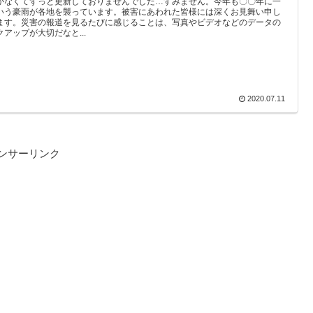
がなくてずっと更新しておりませんでした…すみません。今年も〇〇年に一
いう豪雨が各地を襲っています。被害にあわれた皆様には深くお見舞い申し
ます。災害の報道を見るたびに感じることは、写真やビデオなどのデータの
クアップが大切だなと...
2020.07.11
ンサーリンク