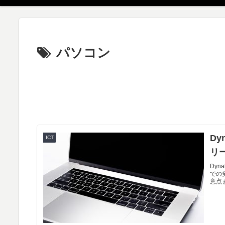
パソコン
Dy
ICT
リ
Dyn
での
意点