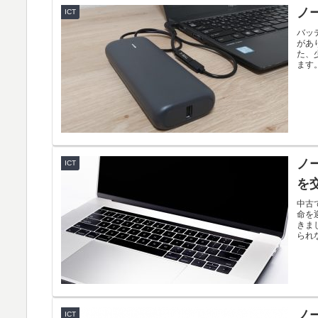
ノ
ICT
バッ
があ
た、
ます
ノー
ICT
を
中古
命を
きま
られ
忘も
ノー
ICT