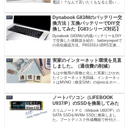
電話！？なんて言いたくもなると思いま
すが、固定電話はまだまだ利用価値が高
いです。voIP対応ルータのGrandstream
HT802と050plusで月額基本料150円で利
Dynabook G83/Mのバッテリー交
ICT
用できる固定電話を運用してみました。
換方法｜互換バッテリーでDIY交
換してみた【G83シリーズ対応】
Dynabook G83/Mの内蔵バッテリーをDIY
で交換した体験談を紹介。batteryreportで
の劣化確認方法、PA5331U-1BRS互換バ
ッテリーへの交換手順、必要工具、注意
点まで写真付きで詳しく解説します。
実家のインターネット環境を見直
ICT
しました。（通信費の削減）
もはや無用の長物と化した実家にひかれ
たインターネット光回線。インターネッ
トはMVNO（格安SIM）のiijmio＆ホーム
ルーターに、ひかり電話はおうちのでん
わにそれぞれ置き換えた。これにより
4,000円/月の通信費の見直しに成功し
ノートパソコン（LIFEBOOK
ICT
た。
U937/P）のSSDを換装してみた
スリムノートＰＣ（lifebook U937/P）の
SATA SSDをNVMe SSDに換装しまし
た。ブートディスク作成機能で外付けキ
ットなしでもEasus To Do Backupでデー
タ移行をすることができました。