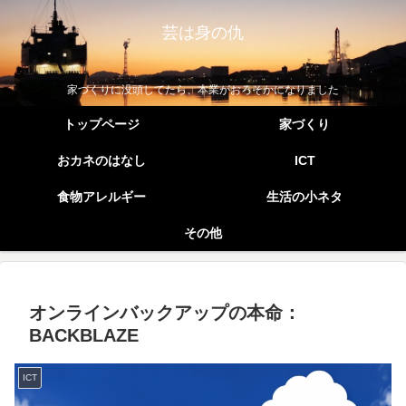
芸は身の仇
家づくりに没頭してたら、本業がおろそかになりました
トップページ
家づくり
おカネのはなし
ICT
食物アレルギー
生活の小ネタ
その他
オンラインバックアップの本命：
BACKBLAZE
ICT