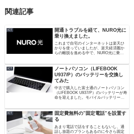
関連記事
開通トラブルを経て、NURO光に
ICT
乗り換えました。
これまで自宅のインターネットは楽天ひ
かりを使っていましたが、楽天経済圏か
らの離脱を進める中で、NURO光に乗り
換えることを決断。工事が完了していざ
使おうとするとインターネットにつなが
らない。各種キャンペーン・切り替え月
ノートパソコン（LIFEBOOK
ICT
の過ごし方、トラブルの回復経緯などを
U937/P）のバッテリーを交換し
説明します。
てみた
中古で購入した富士通のノートパソコン
（LIFEBOOK U937/P）のバッテリーが寿
命を迎えました。モバイルバッテリーを
使うなどしてだましだましやり過ごして
きましたが、抜本的に解決すべく、バッ
テリーの交換を行いました。お金はかけ
固定費無料の”固定電話”を設置す
ICT
られないので、純正ではなく互換バッテ
る
リーですが。簡単に交換できたので、備
忘もかねて交換作業を記録に残します。
あまり電話で話をすることもないし、通
話し放題のプランもあるのに今さら固定