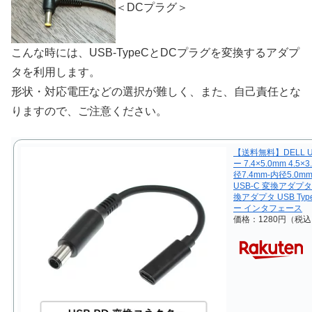
＜DCプラグ＞
こんな時には、USB-TypeCとDCプラグを変換するアダプ
タを利用します。
形状・対応電圧などの選択が難しく、また、自己責任とな
りますので、ご注意ください。
【送料無料】DELL 
ー 7.4×5.0mm 4.5×
径7.4mm-内径5.0
USB-C 変換アダプタ
換アダプタ USB Typ
ー インタフェース
価格：1280円（税込