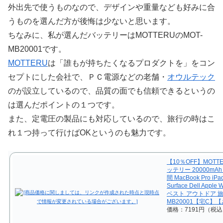
外出先で使うものなので、デザインや重量なども好みに合
うものを選んだ方が後悔は少ないと思います。
ちなみに、私が選んだバッテリーはMOTTERUのMOT-
MB20001です。
MOTTERU
は「誰もが持ちたくなるプロダクトを」をコン
セプトにした会社で、ＰＣ電源などの老舗・
オウルテック
のが設立しているので、品質の面でも信頼できるというの
は選んだポイントの１つです。
また、定電圧の製品にも対応しているので、旅行の時はこ
れ１つ持って行けばOKというのも魅力です。
【10％OFF】MOTT
ッテリー 20000mA
間 MacBook Pro iPad
Surface Dell Ap
ベスト アウトドア 旅行
MB20001【宅C】
価格：7191円（税