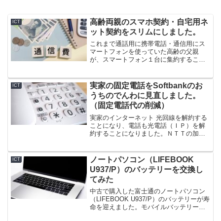
高齢両親のスマホ契約・自宅用ネ
ICT
ット契約をスリムにしました。
これまで通話用に携帯電話・通信用にス
マートフォンを使っていた高齢の父親
が、スマートフォン１台に集約すること
を希望。これを機に、利用状況にあわせ
て自宅用ネット回線も含めて通信環境の
見直しを行い、ソフトバンクのY!mobile
実家の固定電話をSoftbankのお
ICT
に統合。結果的に通信費の抑制にも貢献
うちのでんわに見直しました。
した。
（固定電話代の削減）
実家のインターネット 光回線を解約する
ことになり、電話も光電話（ＩＰ）を解
約することになりました。ＮＴＴの加入
電話ではなく、ソフトバンクが提供する
「おうちのでんわ」を利用することで通
信料の削減（加入電話比▲1,200円/月）
ノートパソコン（LIFEBOOK
ICT
ができました。
U937/P）のバッテリーを交換し
てみた
中古で購入した富士通のノートパソコン
（LIFEBOOK U937/P）のバッテリーが寿
命を迎えました。モバイルバッテリーを
使うなどしてだましだましやり過ごして