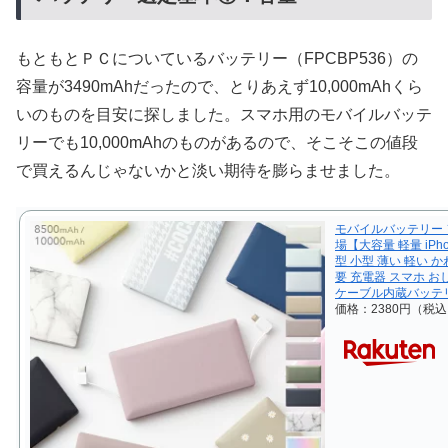
もともとＰＣについているバッテリー（FPCBP536）の
容量が3490mAhだったので、とりあえず10,000mAhくら
いのものを目安に探しました。スマホ用のモバイルバッテ
リーでも10,000mAhのものがあるので、そこそこの値段
で買えるんじゃないかと淡い期待を膨らませました。
モバイルバッテリー 
場【大容量 軽量 iPho
型 小型 薄い 軽い か
要 充電器 スマホ 
ケーブル内蔵バッテリー
価格：2380円（税込