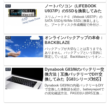
きましたが、抜本的に解決すべく、バッ
テリーの交換を行いました。お金はかけ
ノートパソコン（LIFEBOOK
ICT
られないので、純正ではなく互換バッテ
U937/P）のSSDを換装してみた
リーですが。簡単に交換できたので、備
忘もかねて交換作業を記録に残します。
スリムノートＰＣ（lifebook U937/P）の
SATA SSDをNVMe SSDに換装しまし
た。ブートディスク作成機能で外付けキ
ットなしでもEasus To Do Backupでデー
タ移行をすることができました。
オンラインバックアップの本命：
ICT
BACKBLAZE
バックアップが大切なことは言うまでも
ありません。バックアップという目的に
限定していえば、Backblazeというオンラ
インバックアップサービスがコスト面で
もサービス面でも秀逸です。買い方を工
夫すれば、さらにお得に運用することも
Dynabook G83/Mのバッテリー交
ICT
できます。
換方法｜互換バッテリーでDIY交
換してみた【G83シリーズ対応】
Dynabook G83/Mの内蔵バッテリーをDIY
で交換した体験談を紹介。batteryreportで
の劣化確認方法、PA5331U-1BRS互換バ
ッテリーへの交換手順、必要工具、注意
点まで写真付きで詳しく解説します。