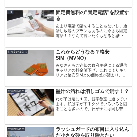
もあり、改めて注目されている。分別と
いう行動を考えた場合、メーカーには明
確な成分表示を期待したいし、消費者側
固定費無料の”固定電話”を設置す
ICT
は正しい知識をつけていきたい。
る
あまり電話で話をすることもないし、通
話し放題のプランもあるのに今さら固定
電話！？なんて言いたくもなると思いま
すが、固定電話はまだまだ利用価値が高
いです。voIP対応ルータのGrandstream
HT802と050plusで月額基本料150円で利
これからどうなる？格安
おカネのはなし
用できる固定電話を運用してみました。
SIM（MVNO）
みなさんもご存知の政府主導による通信
キャリアの料金値下げ。これによりキャ
リアと格安SIMとの価格差が縮まり、格
安SIMのビジネスモデルが崩れかけてい
ます。改めて格安ＳＩＭがどんなサービ
スなのか、見てみたいと思います。
墨汁の汚れは消しゴムで消す！？
生活の小ネタ
わが子は週に１回、習字教室に通ってい
ます。私は字が下手クソでいろいろと困
ることも多いので、わが子には同じ苦労
をして欲しくないと願っています。習字
で避けられない墨汚れ習字につきものな
のが、真っ黒な墨汁の汚れですよね。服
についた墨汚れも気になり...
ラッシュガードの布目に入り込ん
生活の小ネタ
だ小さな砂を取り除きたい