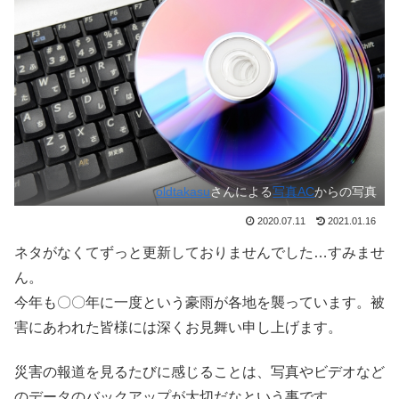
oldtakasu
さんによる
写真AC
からの写真
2020.07.11
2021.01.16
ネタがなくてずっと更新しておりませんでした…すみませ
ん。
今年も〇〇年に一度という豪雨が各地を襲っています。被
害にあわれた皆様には深くお見舞い申し上げます。
災害の報道を見るたびに感じることは、写真やビデオなど
のデータのバックアップが大切だなという事です。