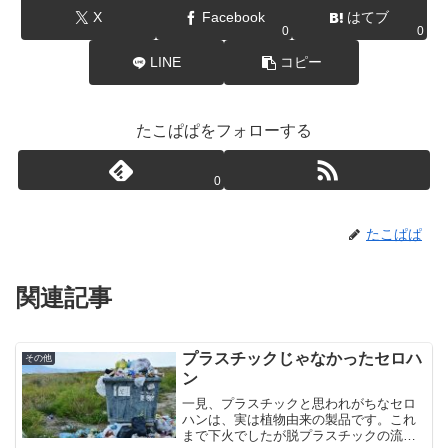
X
Facebook
はてブ
0
0
LINE
コピー
たこぱぱをフォローする
0
たこぱぱ
関連記事
プラスチックじゃなかったセロハ
その他
ン
一見、プラスチックと思われがちなセロ
ハンは、実は植物由来の製品です。これ
まで下火でしたが脱プラスチックの流れ