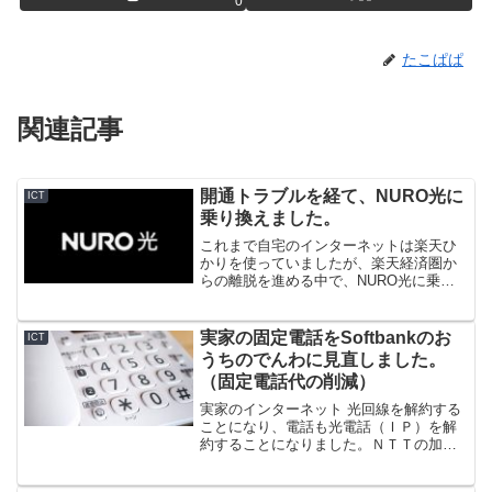
0
たこぱぱ
関連記事
開通トラブルを経て、NURO光に
ICT
乗り換えました。
これまで自宅のインターネットは楽天ひ
かりを使っていましたが、楽天経済圏か
らの離脱を進める中で、NURO光に乗り
換えることを決断。工事が完了していざ
使おうとするとインターネットにつなが
らない。各種キャンペーン・切り替え月
実家の固定電話をSoftbankのお
ICT
の過ごし方、トラブルの回復経緯などを
うちのでんわに見直しました。
説明します。
（固定電話代の削減）
実家のインターネット 光回線を解約する
ことになり、電話も光電話（ＩＰ）を解
約することになりました。ＮＴＴの加入
電話ではなく、ソフトバンクが提供する
「おうちのでんわ」を利用することで通