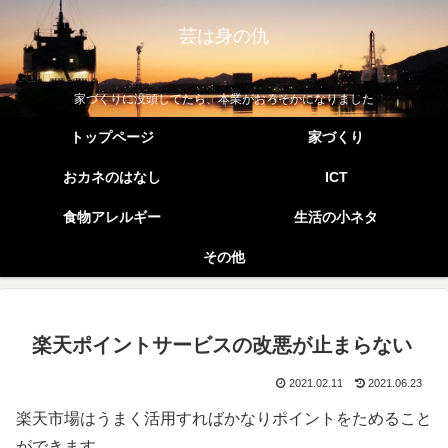
芸は身の仇
家づくりに没頭してたら、本業がおろそかになりました
トップページ
家づくり
おカネのはなし
ICT
食物アレルギー
生活の小ネタ
その他
楽天ポイントサービスの改悪が止まらない
2021.02.11
2021.06.23
楽天市場はうまく活用すればかなりポイントをためること
ができます。