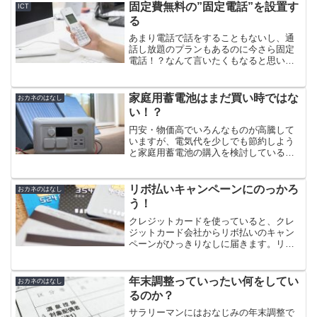
信料の削減（加入電話比▲1,200円/月）
固定費無料の”固定電話”を設置す
ICT
ができました。
る
あまり電話で話をすることもないし、通
話し放題のプランもあるのに今さら固定
電話！？なんて言いたくもなると思いま
すが、固定電話はまだまだ利用価値が高
いです。voIP対応ルータのGrandstream
HT802と050plusで月額基本料150円で利
家庭用蓄電池はまだ買い時ではな
おカネのはなし
用できる固定電話を運用してみました。
い！？
円安・物価高でいろんなものが高騰して
いますが、電気代を少しでも節約しよう
と家庭用蓄電池の購入を検討している方
も多いと思います。かく言う私も実際ど
っちがお得なんだろうか…と悶々とする
日々を送っていますので、このモヤモヤ
リボ払いキャンペーンにのっかろ
おカネのはなし
を晴らすべく、きっちりと...
う！
クレジットカードを使っていると、クレ
ジットカード会社からリボ払いのキャン
ペーンがひっきりなしに届きます。リボ
払いは借入金が膨らみやすく「怖い」イ
メージが強かったので、私はずっとこの
手のキャンペーンを無視してきました。
年末調整っていったい何をしてい
おカネのはなし
ですが、きちんと検討して...
るのか？
サラリーマンにはおなじみの年末調整で